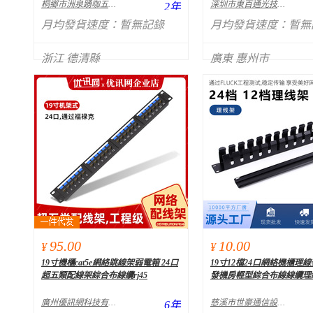
桐鄉市洲泉踴咖五金商行
深圳市東百通光技術有限公司
2
年
月均發貨速度：
暫無記錄
月均發貨速度：
暫無
浙江 德清縣
廣東 惠州市
95.00
10.00
¥
¥
19寸機櫃cat5e網絡跳線架弱電箱 24口
19寸12檔24口網絡機櫃理
超五類配線架綜合布線纜rj45
發機房輕型綜合布線線纜理
廣州優訊網科技有限公司
慈溪市世豪通信設備有限公司
6
年