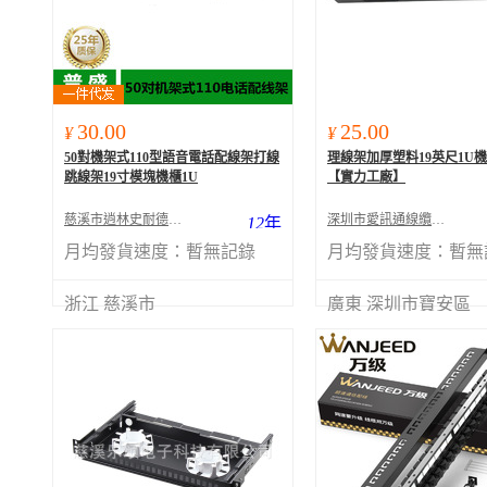
30.00
25.00
¥
¥
50對機架式110型語音電話配線架打線
理線架加厚塑料19英尺1U
跳線架19寸模塊機櫃1U
【實力工廠】
慈溪市逍林史耐德電子廠
深圳市愛訊通線纜有限公司
12
年
月均發貨速度：
暫無記錄
月均發貨速度：
暫無
浙江 慈溪市
廣東 深圳市寶安區