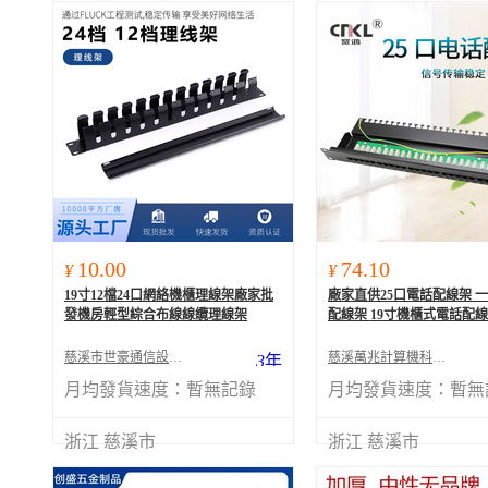
10.00
74.10
¥
¥
19寸12檔24口網絡機櫃理線架廠家批
廠家直供25口電話配線架 
發機房輕型綜合布線線纜理線架
配線架 19寸機櫃式電話配
慈溪市世豪通信設備有限公司
慈溪萬兆計算機科技有限公司
3
年
月均發貨速度：
暫無記錄
月均發貨速度：
暫無
浙江 慈溪市
浙江 慈溪市