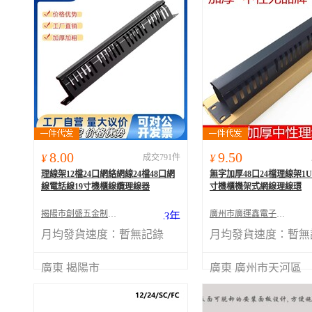
8.00
9.50
¥
成交791件
¥
理線架12檔24口網絡網線24檔48口網
無字加厚48口24檔理線架1U
線電話線19寸機櫃線纜理線器
寸機櫃機架式網線理線環
揭陽市創盛五金制品有限公司
廣州市廣運鑫電子科技有限公司
3
年
月均發貨速度：
暫無記錄
月均發貨速度：
暫無
廣東 揭陽市
廣東 廣州市天河區