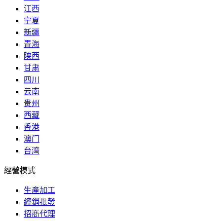
江西
宁夏
新疆
青海
陕西
甘肃
四川
云南
贵州
西藏
香港
澳门
台湾
經營模式
生產加工
經銷批發
招商代理