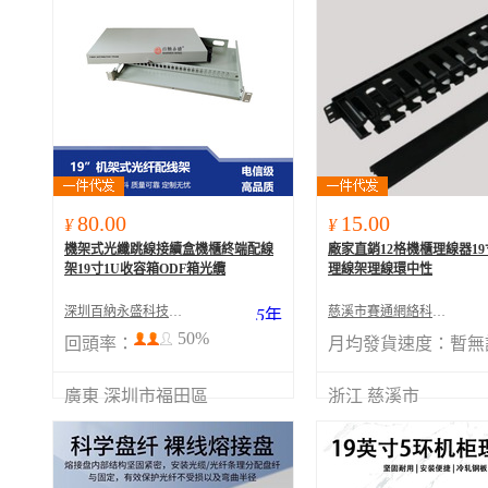
80.00
15.00
¥
¥
機架式光纖跳線接續盒機櫃終端配線
廠家直銷12格機櫃理線器19
架19寸1U收容箱ODF箱光纜
理線架理線環中性
深圳百納永盛科技有限公司
慈溪市賽通網絡科技有限公司
5
年
50%
回頭率：
月均發貨速度：
暫無
廣東 深圳市福田區
浙江 慈溪市