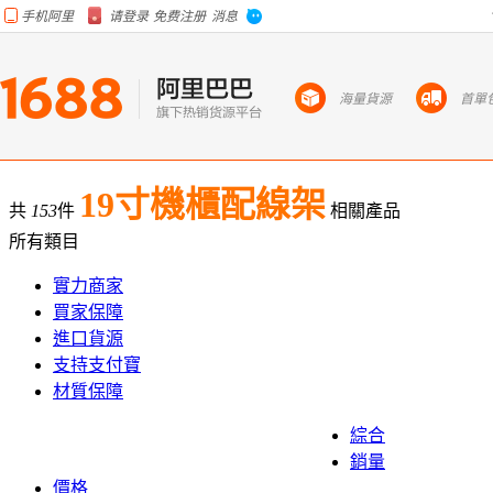
海量貨源
首單
19寸機櫃配線架
共
153
件
相關產品
所有類目
實力商家
買家保障
進口貨源
支持支付寶
材質保障
綜合
銷量
價格