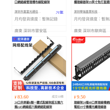
口網絡線管理槽布線配線架
櫃理線器架19英寸免打直通
深圳市嘉富光通信有限公司
深圳華瑞基業科技有限公司
21
年
月均發貨速度：
暫無記錄
月均發貨速度：
暫無
廣東 深圳市寶安區
廣東 深圳市龍崗區
83.60
9.50
¥
成交10條
¥
24口非屏蔽6類一體式配線架超五類六
理線架24檔48口厚理線槽
類rj45網線超六類網絡配線架
電話19寸機櫃光纖理線器