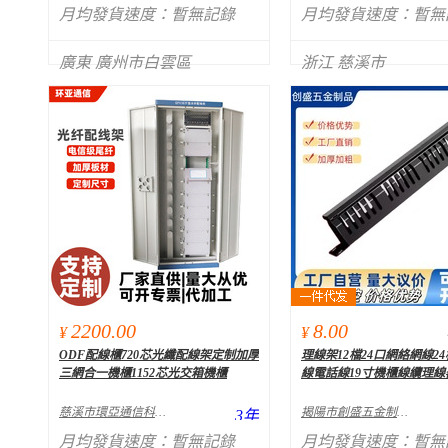
月均發貨速度：
暫無記錄
月均發貨速度：
暫無
廣東 廣州市白雲區
浙江 慈溪市
2200.00
8.00
¥
¥
ODF配線櫃720芯光纖配線架定制加厚
理線架12檔24口網絡網線24
三網合一機櫃1152芯光交箱機櫃
線電話線19寸機櫃線纜理線
慈溪市環亞通信科技有限公司
揭陽市創盛五金制品有限公司
3
年
月均發貨速度：
暫無記錄
月均發貨速度：
暫無