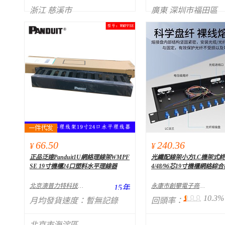
浙江 慈溪市
廣東 深圳市福田區
66.50
240.36
¥
¥
正品泛達Panduit1U網絡理線架WMPF
光纖配線架小方LC機架式終端
SE 19寸機櫃24口塑料水平理線器
4/48/96芯19寸機櫃網絡綜
北京澳普力特科技發展有限公司
永康市創攀電子商務商行
15
年
10.3%
月均發貨速度：
暫無記錄
回頭率：
北京市海淀區