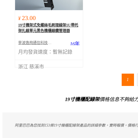
23.00
¥
19寸機架式免螺絲毛刷理線架1U帶托
架扎線單元黑色機櫃線纜管理器
寧波逸飛通信科技有限公司
16
年
月均發貨速度：
暫無記錄
浙江 慈溪市
1
19寸機櫃配線架
價格信息不夠給
阿里巴巴為您找到153條19寸機櫃配線架產品的詳細參數，實時報價，價格