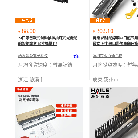
88.00
302.10
¥
¥
24口康普款式滑動抽拉抽屜式光纖配
萬級 網絡配線架24口超五
線架終端盒 19寸機櫃1U
通式19寸 網口帶防塵塞保
慈溪樂頌電子科技有限公司
深圳市東百通光技術有限公司
9
年
月均發貨速度：
暫無記錄
月均發貨速度：
暫無
浙江 慈溪市
廣東 惠州市