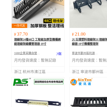
37.70
21.00
¥
¥
理線架24檔48口 工程級加厚型機櫃網
2U五環塑料理線架2U理線
絡理線架線纜管理器 19寸
線器 19寸機櫃整理架
1688企業采購自營商城
寧波市鄞州區利源電子有限公司
2
年
月均發貨速度：
暫無記錄
月均發貨速度：
暫無
浙江 杭州市濱江區
浙江 寧波市鄞州區