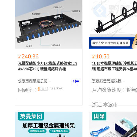
240.36
10.50
¥
¥
光纖配線架小方LC機架式終端盒12/2
1U19寸機櫃理線架 冷軋板
4/48/96芯19寸機櫃網絡綜合櫃
環 網絡布線工程安裝24檔4
永康市創攀電子商務商行
寧波黔普光電科技有限公司
1
年
10.3%
回頭率：
月均發貨速度：
暫無
浙江 寧波市