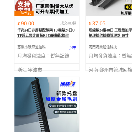
90.00
37.05
¥
成交483條
¥
千兆24口非屏蔽配線架 1U機架24口U
理線架24檔48口 工程級加
TP超五類非屏蔽RJ45網絡配線架
絡理線架線纜管理器 19寸
慈溪市環亞通信科技有限公司
河南海樂通信科技有限公司
3
年
月均發貨速度：
暫無記錄
月均發貨速度：
暫無
浙江 寧波市
河南 鄭州市管城回