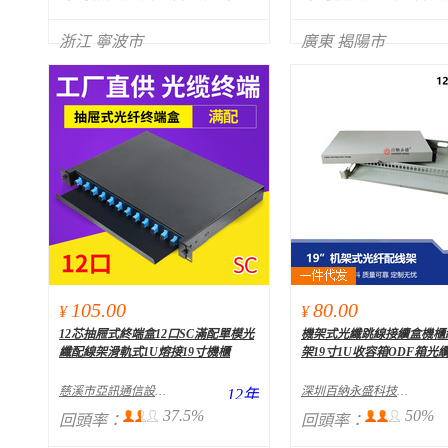
浙江 寧波市
廣東 揭陽市
105.00
80.00
¥
¥
12芯抽屜式終端盒12口SC滿配單模光
機架式光纖跳線接續盒機櫃
纖配線架滑軌式1U熔接19寸機櫃
架19寸1U收容箱ODF箱光
慈溪市亞訊通信設備有限公司
深圳百納永盛科技有限公司
12
年
37.5%
50%
回頭率：
回頭率：