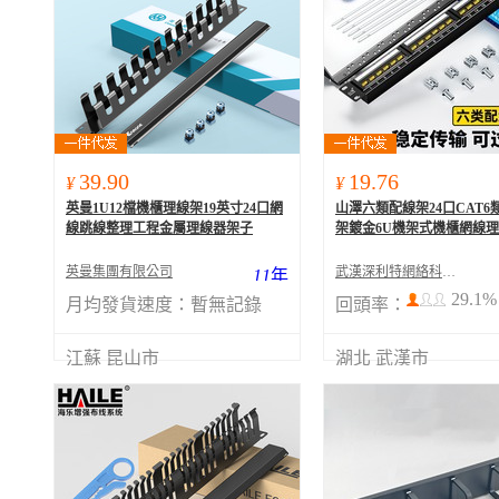
39.90
19.76
¥
¥
英曼1U12檔機櫃理線架19英寸24口網
山澤六類配線架24口CAT6
線跳線整理工程金屬理線器架子
架鍍金6U機架式機櫃網線
英曼集團有限公司
武漢深利特網絡科技有限公司
11
年
29.1%
月均發貨速度：
暫無記錄
回頭率：
江蘇 昆山市
湖北 武漢市