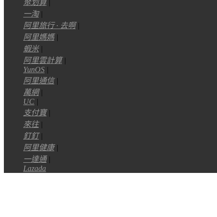
聚划算
|
一淘
|
阿里旅行 · 去啊
|
阿里媽媽
|
蝦米
|
阿里雲計算
|
YunOS
|
阿里通信
|
萬網
|
UC
|
支付寶
|
來往
|
釘釘
|
阿里健康
|
一達通
|
Lazada