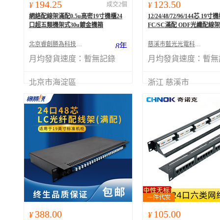
194.25
123.50
¥
成交2個
¥
網絡配線架滿配0.5u高密19寸機櫃24
12/24/48/72/96/144芯 1
口超五類機架式30u鍍金機箱
FC/SC滿配 ODF光纖配線架
北京睿創勝為科技有限公司
慈溪市藍光光電科技有限公司
8
年
月均發貨速度：
暫無記錄
月均發貨速度：
暫無
北京市海淀區
浙江 慈溪市
388.00
105.00
¥
¥