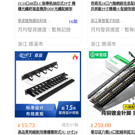
1U24口48芯LC無導軌抽拉式19寸 機
奇諾克24口六類網絡信息配
櫃光纖終端盒機房ODF光纖配線架
非屏蔽19寸機櫃1U配線架
寧波逸飛通信科技有限公司
浙江東普電子科技有限公司
16
年
月均發貨速度：
暫無記錄
月均發貨速度：
暫無
浙江 慈溪市
浙江 樂清市
15.73
259.00
¥
成交317個
¥
高品質明線耐用機櫃機架式1U 19寸24
畢亞茲六類24口配線架超五