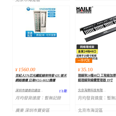
1560.00
35.10
¥
¥
世紀人576芯光纖配線架特發 42U普天
理線架24檔48口 工程級加
網絡機櫃 日海WLG-6612機櫃
絡理線架線纜管理器 19寸
深圳市捷泰欣通信設備有限公司
北京海樂科技有限公司
13
年
月均發貨速度：
暫無記錄
月均發貨速度：
暫無
廣東 深圳市寶安區
北京市海淀區