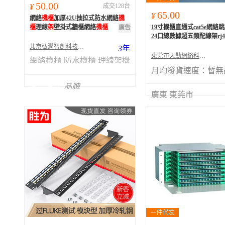
50.00
¥
成交128台
65.00
¥
網絡
機櫃
加厚42U抽拉式防水網絡
機
櫃
理線
架
壁掛式牆櫃網絡
機櫃
19寸機櫃直通式cat5e網絡
廣告
24口總數據超五類配線架rj4
北京弘潤智創科技有限公司
3
年
東莞市天勤網絡科技有限公司
網絡機櫃
防水機櫃
理線架機
月均發貨速度：
暫無
櫃
圖創億達
品牌
廣東 東莞市