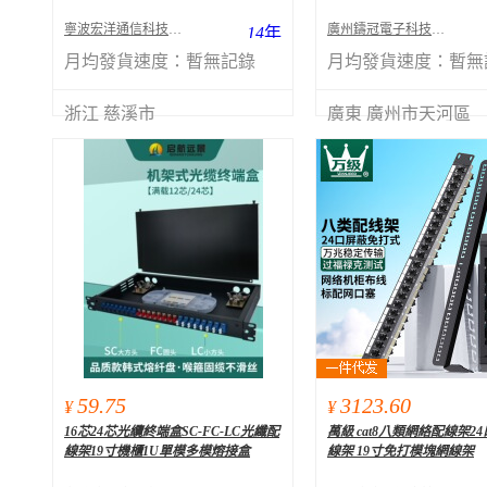
寧波宏洋通信科技有限公司
廣州鑄冠電子科技有限公司
14
年
月均發貨速度：
暫無記錄
月均發貨速度：
暫無
浙江 慈溪市
廣東 廣州市天河區
59.75
3123.60
¥
¥
16芯24芯光纜終端盒SC-FC-LC光纖配
萬級 cat8八類網絡配線架2
線架19寸機櫃1U單模多模熔接盒
線架 19寸免打模塊網線架